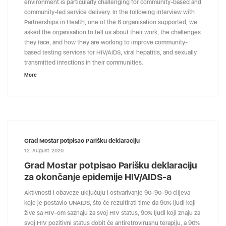
environment is particularly challenging for community-based and
community-led service delivery. In the following interview with
Partnerships in Health, one of the 6 organisation supported, we
asked the organisation to tell us about their work, the challenges
they face, and how they are working to improve community-
based testing services for HIV/AIDS, viral hepatitis, and sexually
transmitted infections in their communities.
More
Grad Mostar potpisao Parišku deklaraciju
12. August. 2020
Grad Mostar potpisao Parišku deklaraciju
za okončanje epidemije HIV/AIDS-a
Aktivnosti i obaveze uključuju i ostvarivanje 90–90–90 ciljeva
koje je postavio UNAIDS, što će rezultirati time da 90% ljudi koji
žive sa HIV-om saznaju za svoj HIV status, 90% ljudi koji znaju za
svoj HIV pozitivni status dobit će antiretrovirusnu terapiju, a 90%