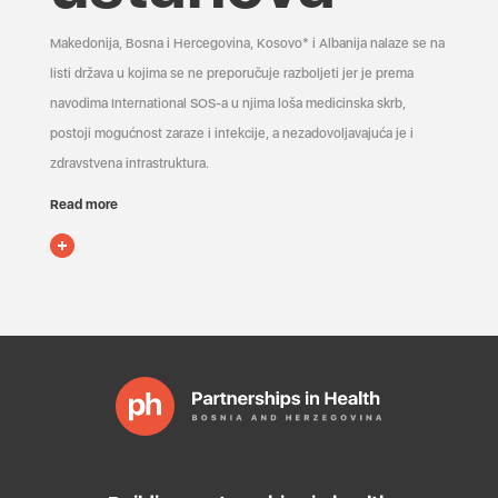
Makedonija, Bosna i Hercegovina, Kosovo* i Albanija nalaze se na
listi država u kojima se ne preporučuje razboljeti jer je prema
navodima International SOS-a u njima loša medicinska skrb,
postoji mogućnost zaraze i infekcije, a nezadovoljavajuća je i
zdravstvena infrastruktura.
Read more