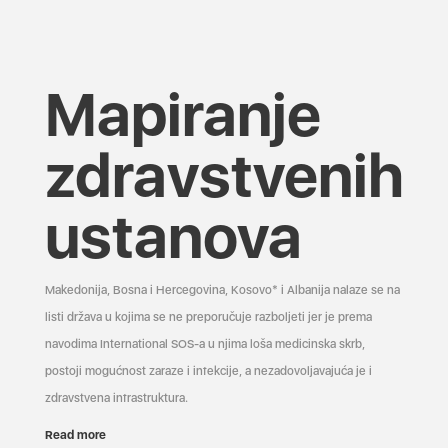
Mapiranje
zdravstvenih
ustanova
Makedonija, Bosna i Hercegovina, Kosovo* i Albanija nalaze se na
listi država u kojima se ne preporučuje razboljeti jer je prema
navodima International SOS-a u njima loša medicinska skrb,
postoji mogućnost zaraze i infekcije, a nezadovoljavajuća je i
zdravstvena infrastruktura.
Read more