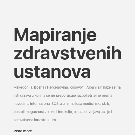
Mapiranje
zdravstvenih
ustanova
Makedonija, Bosna i Hercegovina, Kosovo* i Albanija nalaze se na
listi država u kojima se ne preporučuje razboljeti jer je prema
navodima International SOS-a u njima loša medicinska skrb,
postoji mogućnost zaraze i infekcije, a nezadovoljavajuća je i
zdravstvena infrastruktura.
Read more