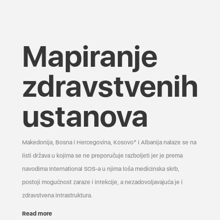
Mapiranje
zdravstvenih
ustanova
Makedonija, Bosna i Hercegovina, Kosovo* i Albanija nalaze se na
listi država u kojima se ne preporučuje razboljeti jer je prema
navodima International SOS-a u njima loša medicinska skrb,
postoji mogućnost zaraze i infekcije, a nezadovoljavajuća je i
zdravstvena infrastruktura.
Read more