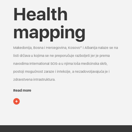
Health
mapping
Makedonija, Bosna i Hercegovina, Kosovo* i Albanija nalaze se na
listi država u kojima se ne preporučuje razboljeti jer je prema
navodima International SOS-a u njima loša medicinska skrb,
postoji mogućnost zaraze i infekcije, a nezadovoljavajuća je i
zdravstvena infrastruktura.
Read more