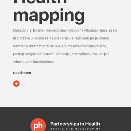
mapping
Makedonija, Bosna i Hercegovina, Kosovo* i Albanija nalaze se na
listi država u kojima se ne preporučuje razboljeti jer je prema
navodima International SOS-a u njima loša medicinska skrb,
postoji mogućnost zaraze i infekcije, a nezadovoljavajuća je i
zdravstvena infrastruktura.
Read more