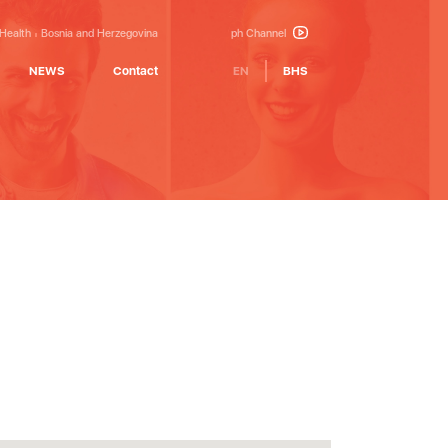
 Health
Bosnia and Herzegovina
ph Channel
NEWS
Contact
EN
BHS