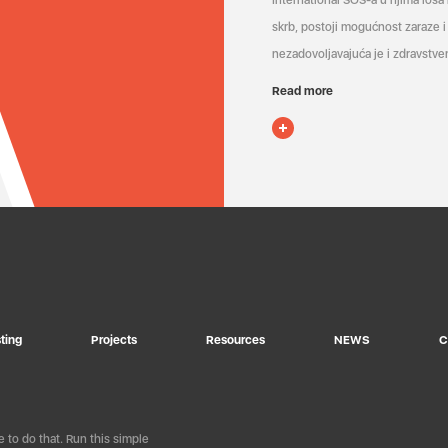
International SOS-a u njima loša
skrb, postoji mogućnost zaraze i 
nezadovoljavajuća je i zdravstven
Read more
ting
Projects
Resources
NEWS
C
 to do that. Run this simple