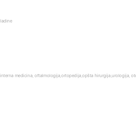
mladine
nterna medicina, oftalmologija,ortopedija,opšta hirurgija,urologija, oto