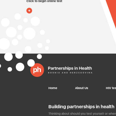
Click to begin online test
Home
About Us
HIV tes
Building partnerships in health
Thinking about should you test yourself or where