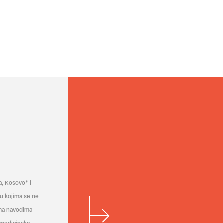
a, Kosovo* i
a u kojima se ne
ema navodima