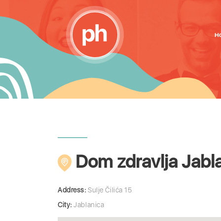
H
Dom zdravlja Jabl
Address:
Sulje Čilića 15
City:
Jablanica