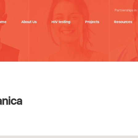
Partnerships in
ome
About Us
HIV testing
Projects
Resources
anica