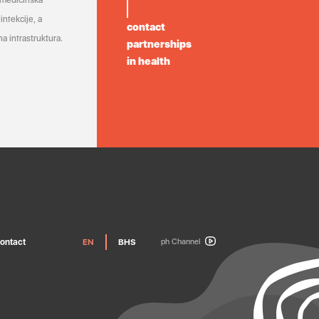
 medicinska
infekcije, a
contact
a infrastruktura.
partnerships
in health
ontact
EN
BHS
ph Channel