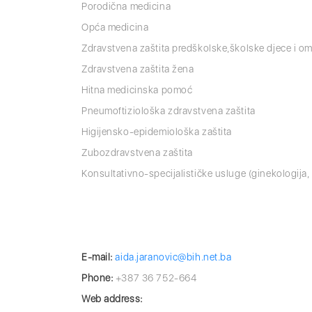
Porodična medicina
Opća medicina
Zdravstvena zaštita predškolske,školske djece i o
Zdravstvena zaštita žena
Hitna medicinska pomoć
Pneumoftiziološka zdravstvena zaštita
Higijensko-epidemiološka zaštita
Zubozdravstvena zaštita
Konsultativno-specijalističke usluge (ginekologija, i
E-mail:
aida.jaranovic@bih.net.ba
Phone:
+387 36 752-664
Web address: