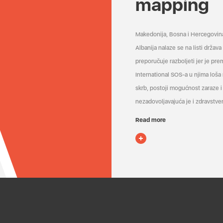
mapping
Makedonija, Bosna i Hercegovin
Albanija nalaze se na listi držav
preporučuje razboljeti jer je pr
International SOS-a u njima loša
skrb, postoji mogućnost zaraze i 
nezadovoljavajuća je i zdravstven
Read more