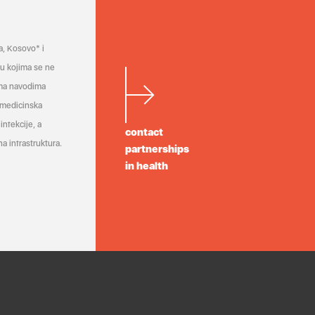
a, Kosovo* i
a u kojima se ne
ema navodima
 medicinska
infekcije, a
contact
a infrastruktura.
partnerships
in health