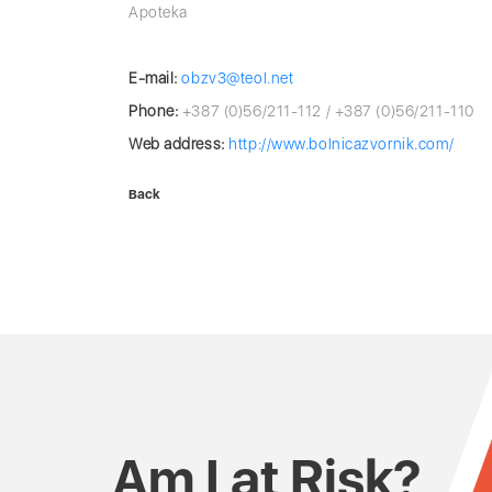
Apoteka
E-mail:
obzv3@teol.net
Phone:
+387 (0)56/211-112 / +387 (0)56/211-110
Web address:
http://www.bolnicazvornik.com/
Back
Am I at Risk?