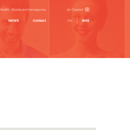
 Health
Bosnia and Herzegovina
ph Channel
NEWS
Contact
EN
BHS