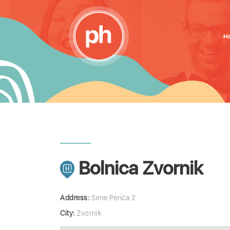
H
Bolnica Zvornik
Address:
Sime Perića 2
City:
Zvornik