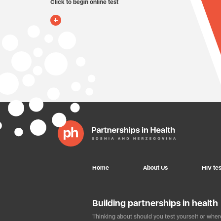
Click to begin online test
Home
About Us
HIV tes
Building partnerships in health
Thinking about should you test yourself or where