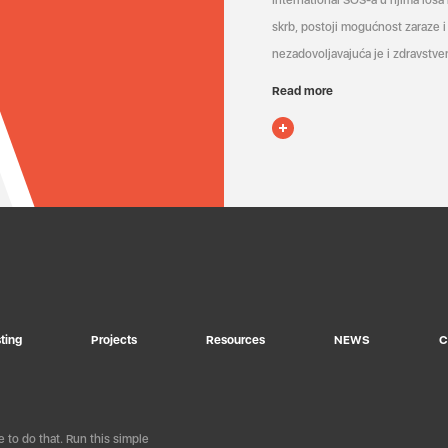
International SOS-a u njima loša
skrb, postoji mogućnost zaraze i 
nezadovoljavajuća je i zdravstven
Read more
ting
Projects
Resources
NEWS
C
 to do that. Run this simple