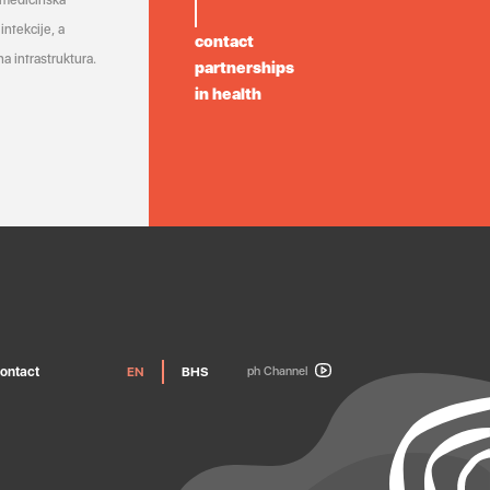
 medicinska
infekcije, a
contact
a infrastruktura.
partnerships
in health
ontact
EN
BHS
ph Channel