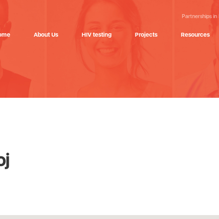
Partnerships in
ome
About Us
HIV testing
Projects
Resources
oj