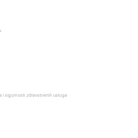
u
ta i sigurnosti zdravstvenih usluga