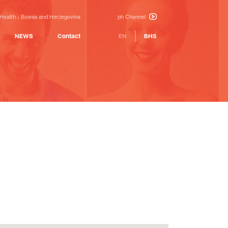
 Health
Bosnia and Herzegovina
ph Channel
NEWS
Contact
EN
BHS