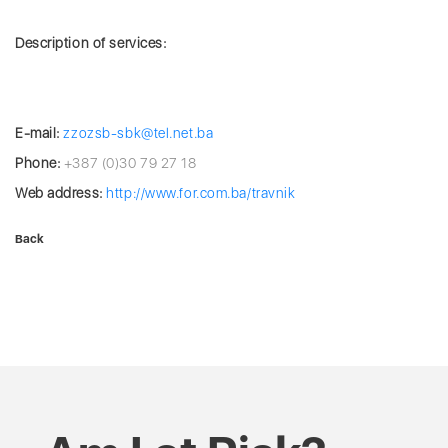
Description of services:
E-mail:
zzozsb-sbk@tel.net.ba
Phone:
+387 (0)30 79 27 18
Web address:
http://www.for.com.ba/travnik
Back