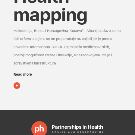
mapping
Makedonija, Bosna i Hercegovina, Kosovo* i Albanija nalaze se na
listi država u kojima se ne preporučuje razboljeti jer je prema
navodima International SOS-a u njima loša medicinska skrb,
postoji mogućnost zaraze i infekcije, a nezadovoljavajuća je i
zdravstvena infrastruktura.
Read more