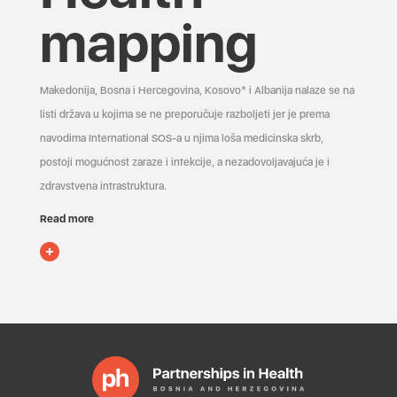
mapping
Makedonija, Bosna i Hercegovina, Kosovo* i Albanija nalaze se na
listi država u kojima se ne preporučuje razboljeti jer je prema
navodima International SOS-a u njima loša medicinska skrb,
postoji mogućnost zaraze i infekcije, a nezadovoljavajuća je i
zdravstvena infrastruktura.
Read more